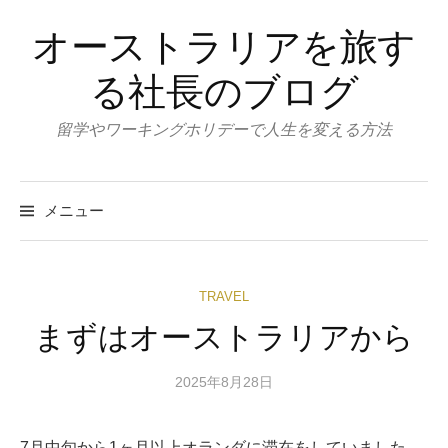
コ
オーストラリアを旅す
ン
テ
る社長のブログ
ン
ツ
留学やワーキングホリデーで人生を変える方法
へ
ス
キ
メニュー
ッ
プ
TRAVEL
まずはオーストラリアから
2025年8月28日
7月中旬から1ヶ月以上オランダに滞在をしていました。