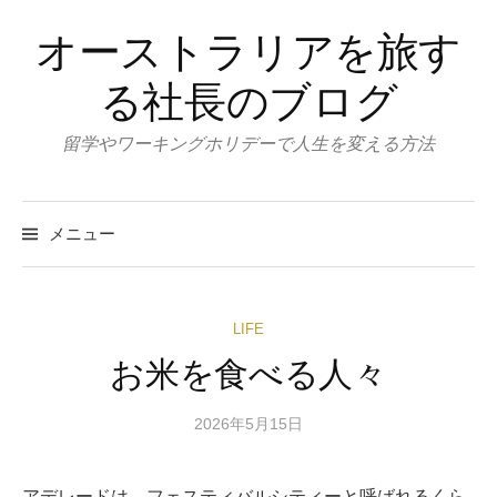
コ
オーストラリアを旅す
ン
テ
る社長のブログ
ン
ツ
留学やワーキングホリデーで人生を変える方法
へ
ス
キ
メニュー
ッ
プ
LIFE
お米を食べる人々
2026年5月15日
アデレードは、フェスティバルシティーと呼ばれるくら